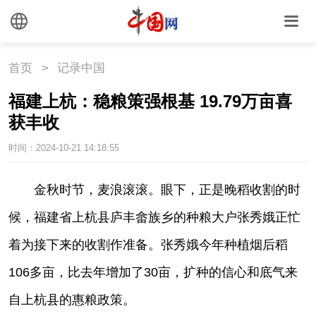
首页
>
记录中国
福建上杭：稳粮策强根基 19.79万亩喜
获丰收
时间：2024-10-21 14:18:55
|
宋若冰
金秋时节，麦浪滚滚。眼下，正是晚稻收割的时
候，福建省上杭县庐丰畲族乡的种粮大户张秀娥正忙
着为接下来的收割作准备。张秀娥今年种植烟后稻
106多亩，比去年增加了30亩，扩种的信心和底气来
自上杭县的惠粮政策。