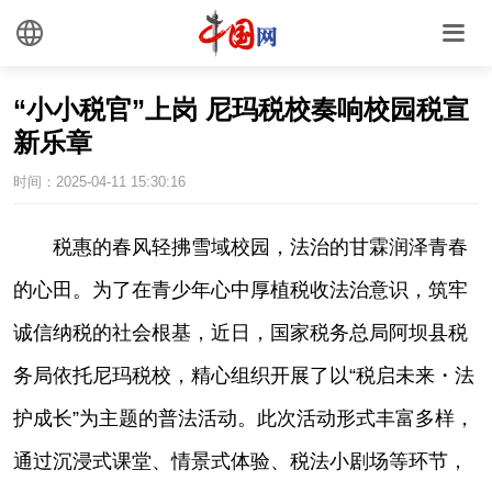
“小小税官”上岗 尼玛税校奏响校园税宣
新乐章
时间：2025-04-11 15:30:16
|
宋若冰
税惠的春风轻拂雪域校园，法治的甘霖润泽青春
的心田。为了在青少年心中厚植税收法治意识，筑牢
诚信纳税的社会根基，近日，国家税务总局阿坝县税
务局依托尼玛税校，精心组织开展了以“税启未来・法
护成长”为主题的普法活动。此次活动形式丰富多样，
通过沉浸式课堂、情景式体验、税法小剧场等环节，