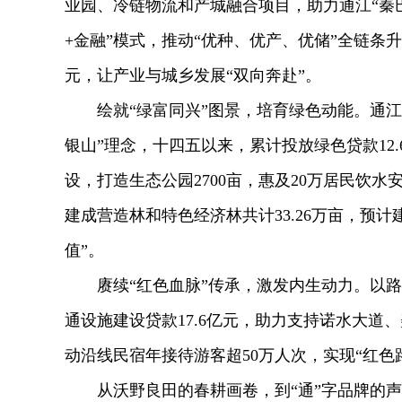
业园、冷链物流和产城融合项目，助力通江“秦巴
+金融”模式，推动“优种、优产、优储”全链条升
元，让产业与城乡发展“双向奔赴”。
绘就“绿富同兴”图景，培育绿色动能。通
银山”理念，十四五以来，累计投放绿色贷款12
设，打造生态公园2700亩，惠及20万居民饮
建成营造林和特色经济林共计33.26万亩，预计
值”。
赓续“红色血脉”传承，激发内生动力。以
通设施建设贷款17.6亿元，助力支持诺水大
动沿线民宿年接待游客超50万人次，实现“红色路
从沃野良田的春耕画卷，到“通”字品牌的