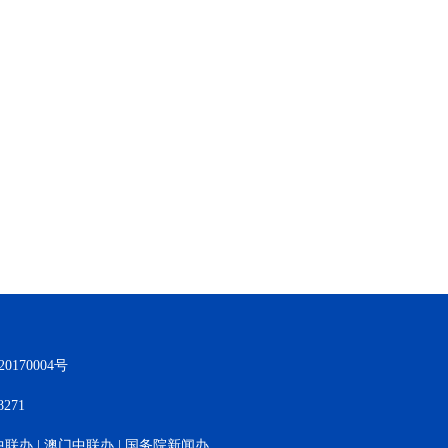
170004号
271
中联办
|
澳门中联办
|
国务院新闻办