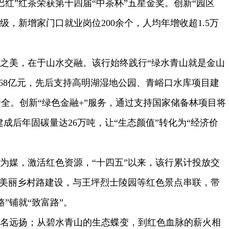
红”红茶荣获第十四届“中茶杯”五星金奖。创新“园区
级，新增家门口就业岗位200余个，人均年增收超1.5万
江之美，在于山水交融。该行始终践行“绿水青山就是金山
.68亿元，先后支持高明湖湿地公园、青峪口水库项目建
水安全。创新“绿色金融+”服务，通过支持国家储备林项目将
建成后年固碳量达26万吨，让“生态颜值”转化为“经济价
路为媒，激活红色资源，“十四五”以来，该行累计投放交
道、美丽乡村路建设，与王坪烈士陵园等红色景点串联，带
”铺就“致富路”。
声名远扬；从碧水青山的生态蝶变，到红色血脉的薪火相