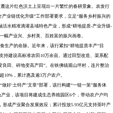
南麓这片红色沃土上呈现出一片繁忙的春耕景象。农发行
全产业链优化升级”工作部署要求，立足“服务乡村振兴的
活水精准滴灌县域特色产业，形成“耕地提质-产业升级-
了一幅产业兴、乡村美、百姓富的振兴画卷。
粮食生产的命脉。近年来，该行紧扣“耕地提质丰产”目
元，支持建设高标准农田10万余亩。通过田型改造、渠系配
变良田、碎地变高产田”。在铁佛镇观山坪村，连片整治
超10%，累计惠及逾3万户农户。
“做好‘土特产’文章”部署，该行构建“一链一策”服务体
特色产业，该项目将建成生态养殖园区6个，带动农户户均
形成产业聚合发展效应；累计投放5.93亿元支持茶叶产