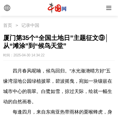
首页
>
记录中国
厦门第35个“全国土地日”主题征文⑨│
从“滩涂”到“候鸟天堂”
时间：2025-04-30 14:34:22
|
四月春风呢喃，候鸟回归。“水光潋滟晴方好”五
缘湾湿地公园绿植披翠，碧波摇曳，宛如一块镶嵌在
城市中心的翡翠。白鹭如雪，掠过天际，绘就一幅生
动的自然画卷。
每逢四月，来自东南亚热带雨林的栗喉蜂虎，身