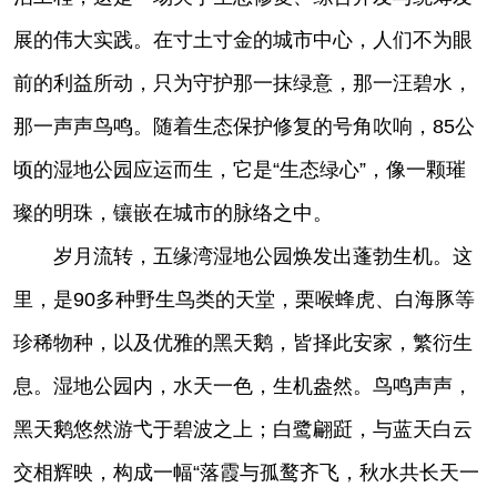
展的伟大实践。在寸土寸金的城市中心，人们不为眼
前的利益所动，只为守护那一抹绿意，那一汪碧水，
那一声声鸟鸣。随着生态保护修复的号角吹响，85公
顷的湿地公园应运而生，它是“生态绿心”，像一颗璀
璨的明珠，镶嵌在城市的脉络之中。
岁月流转，五缘湾湿地公园焕发出蓬勃生机。这
里，是90多种野生鸟类的天堂，栗喉蜂虎、白海豚等
珍稀物种，以及优雅的黑天鹅，皆择此安家，繁衍生
息。湿地公园内，水天一色，生机盎然。鸟鸣声声，
黑天鹅悠然游弋于碧波之上；白鹭翩跹，与蓝天白云
交相辉映，构成一幅“落霞与孤鹜齐飞，秋水共长天一