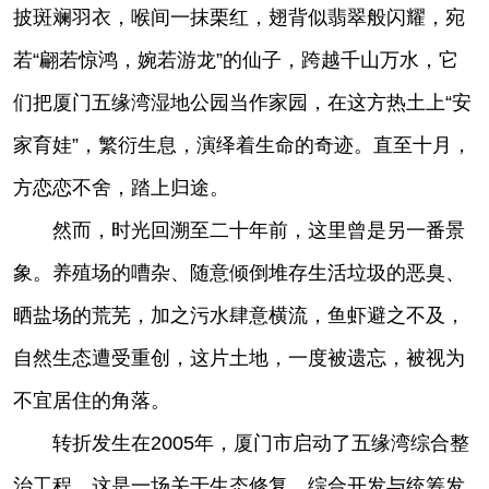
披斑斓羽衣，喉间一抹栗红，翅背似翡翠般闪耀，宛
若“翩若惊鸿，婉若游龙”的仙子，跨越千山万水，它
们把厦门五缘湾湿地公园当作家园，在这方热土上“安
家育娃”，繁衍生息，演绎着生命的奇迹。直至十月，
方恋恋不舍，踏上归途。
然而，时光回溯至二十年前，这里曾是另一番景
象。养殖场的嘈杂、随意倾倒堆存生活垃圾的恶臭、
晒盐场的荒芜，加之污水肆意横流，鱼虾避之不及，
自然生态遭受重创，这片土地，一度被遗忘，被视为
不宜居住的角落。
转折发生在2005年，厦门市启动了五缘湾综合整
治工程，这是一场关于生态修复、综合开发与统筹发