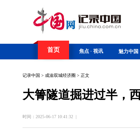
首页
焦点
视讯
魅力中国
·
记录中国
>
成渝双城经济圈
> 正文
大箐隧道掘进过半，西
时间：2025-06-17 10:41:32
|