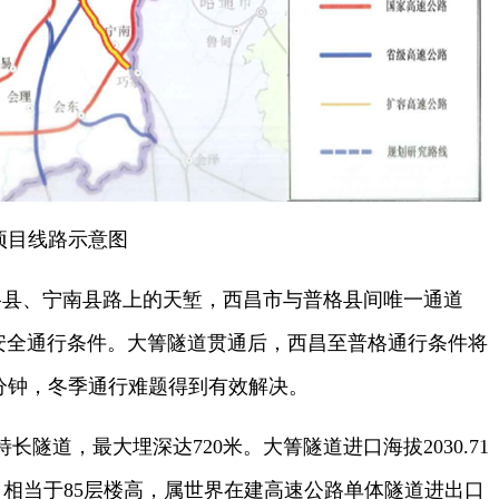
项目线路示意图
格县、宁南县路上的天堑，西昌市与普格县间唯一通道
备安全通行条件。大箐隧道贯通后，西昌至普格通行条件将
0分钟，冬季通行难题得到有效解决。
长隧道，最大埋深达720米。大箐隧道进口海拔2030.71
35米，相当于85层楼高，属世界在建高速公路单体隧道进出口