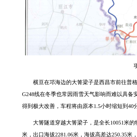
横亘在邛海边的大箐梁子是西昌市前往普
G248线在冬季也常因雨雪天气影响而难以具
得到极大改善，车程将由原本1.5小时缩短到4
大箐隧道穿越大箐梁子，是全长10051米的特
米，出口海拔2281.06米，海拔高差达250.