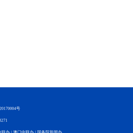
170004号
271
中联办
|
澳门中联办
|
国务院新闻办