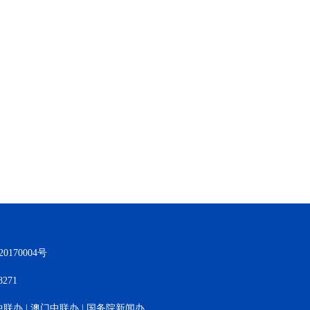
170004号
271
中联办
|
澳门中联办
|
国务院新闻办