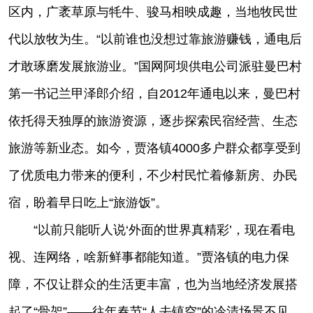
区内，广袤草原与牦牛、骏马相映成趣，当地牧民世
代以放牧为生。“以前谁也没想过靠旅游赚钱，通电后
才敢琢磨发展旅游业。”国网阿坝供电公司派驻曼巴村
第一书记兰甲泽郎介绍，自2012年通电以来，曼巴村
依托得天独厚的旅游资源，逐步探索民宿经营、生态
旅游等新业态。如今，贾洛镇4000多户群众都享受到
了优质电力带来的便利，不少村民忙着修新房、办民
宿，盼着早日吃上“旅游饭”。
“以前只能听人说‘外面的世界真精彩’，现在看电
视、连网络，啥新鲜事都能知道。”贾洛镇的电力保
障，不仅让群众的生活更丰富，也为当地经济发展搭
起了“骨架”——往年春节“人去镇空”的冷清场景不见