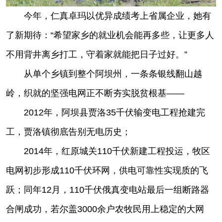
今年，仁真卓玛以优异成绩考上省属企业，她有
了新期待：“希望家乡的就业机会能再多些，让更多人
不用背井离乡打工，守着家就能把日子过好。”
从单个乡镇到整个阿坝州，一条条银线翻山越
岭，织就的坚强电网正不断夯实脱贫根基——
2012年，阿坝县贾洛35千伏输变电工程抢建完
工，贾洛镇彻底告别无电历史；
2014年，红原城关110千伏新建工程投运，牧区
电网初步形成110千伏环网，供电可靠性实现质的飞
跃；同年12月，110千伏俄真变电站最后一组断路器
合闸成功，若尔盖3000余户农牧民用上稳定的大网