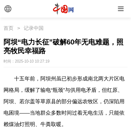
首页
>
记录中国
阿坝“电力长征”破解60年无电难题，照
亮牧民幸福路
时间：2025-10-10 10:27:19
|
十五年前，阿坝州虽已初步形成南北两大片区电
网格局，缓解了输电“瓶颈”与供用电矛盾，但红原、
阿坝、若尔盖等草原县的部分偏远农牧区，仍深陷用
电困境——当地群众多数时间过着无电生活，只能依
赖煤油灯照明、牛粪取暖。